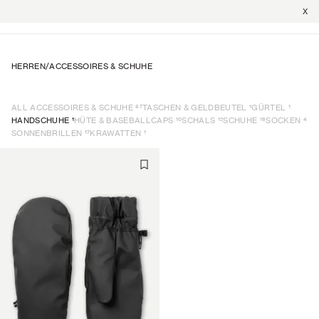
X
HERREN
/
ACCESSOIRES & SCHUHE
67
1
1
ALL ACCESSOIRES & SCHUHE
TASCHEN & GELDBEUTEL
GÜRTEL
1
10
12
19
4
HANDSCHUHE
HÜTE & BASEBALLCAPS
SCHALS
SCHUHE
SOCKEN
17
1
SONNENBRILLEN
KRAWATTEN