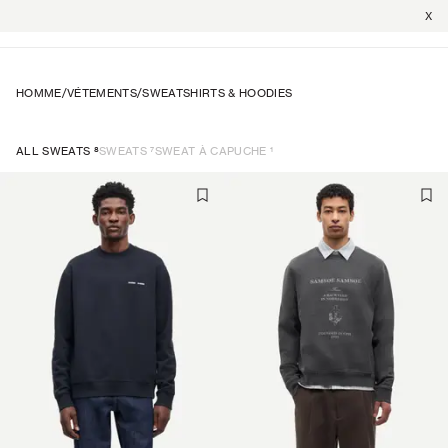
X
HOMME
/
VÉTEMENTS
/
SWEATSHIRTS & HOODIES
8
7
1
ALL SWEATS
SWEATS
SWEAT À CAPUCHE