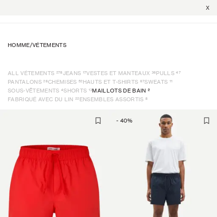
X
HOMME
/
VÉTEMENTS
278
17
36
47
ALL VÉTEMENTS
JEANS
VESTES ET MANTEAUX
PULLS
28
52
67
11
PANTALONS
CHEMISES
HAUTS ET T-SHIRTS
SWEATS
4
13
2
SOUS-VÊTEMENTS
SHORTS
MAILLOTS DE BAIN
22
8
FABRIQUÉ AVEC DU LIN
ENSEMBLES ASSORTIS
-
40
%