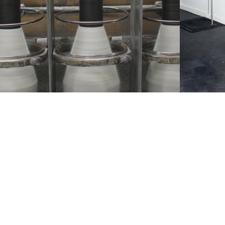
NEWSLETTER
Melde dich für unseren Newsletter an, um -10% auf deine Bestellung zu
erhalten.
ANMELDEN
SOCIAL
ÜBER
Facebook
Unsere Geschichte
Instagram
Samsøe Søciety