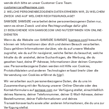
wende dich bitte an unser Customer Care Team:
customercare@samsoe.com
.
2. WELCHE PERSONENBEZOGENEN DATEN ERHEBEN WIR, ZU WELCHEM
ZWECK UND AUF WELCHER RECHTSGRUNDLAGE?
SAMSØE SAMSØE verarbeitet deine personenbezogenen Daten nur,
wenn es einen Zweck und eine Rechtsgrundlage dafür gibt.
2.1 BESUCHENDE VON SAMSOE.COM UND NUTZER*INNEN VON ONLINE-
DIENSTEN
Wenn du die Website von SAMSØE SAMSØE (
samsoe.com
) besuchst,
können wir Informationen über dich und deinen Besuch verarbeiten.
Dazu gehören Informationen darüber, wie du auf unsere Website
zugreifst, wie du auf ihr navigierst, welche Seiten du besuchst, welche
Inhalte du dir ansiehst, deine Suchanfragen, die Werbung, die du
gesehen hast, deine IP-Adresse, Informationen über deinen Computer
usw. Personenbezogene Daten werden mit Hilfe von Cookies,
Protokolldateien und anderen Technologien erfasst (mehr über die
Verwendung von Cookies erfährst du
hie
r).
Wir verarbeiten auch personenbezogene Daten, die du uns im
Zusammenhang mit der Nutzung unserer Online-Dienste oder des
Kontaktformulars auf
samsoe.com
zur Verfügung stellst, einschließlich
deines Namens, deiner Telefonnummer, deiner E-Mail-Adresse, deiner
Bestellnummer, deiner Fallinformationen und deines
Transaktionsverlaufs sowie aller anderen Informationen, die du uns zur
Verfügung stellst.