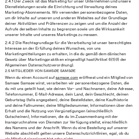
2.4.1 Der Zweck
ist das Marketing für unser Unternehmen und unsere
Dienstleistungen sowie die Einrichtung und Verwaltung deines
Marketing-Abonnements. Wir verwenden personenbezogene Daten,
um dir Inhalte auf unseren und anderen Websites auf der Grundlage
deiner Aktivitäten und Präferenzen zu zeigen und um die Anzahl der
Aufrufe derselben Inhalte zu begrenzen sowie um die Wirksamkeit
unserer Inhalte und unseres Marketings zu messen.
2.4.2 Die Rechtsgrundlage
für die Verarbeitung ist unser berechtigtes
Interesse an der Erfüllung deines Wunsches, von uns
Marketingmitteilungen zu erhalten, in die du gemäß dem dänischen
Gesetz über Marketingpraktiken eingewilligt hast(Artikel 6(1)(f) der
Allgemeinen Datenschutzverordnung).
2.5 MITGLIEDER VON SAMSØE SAMSØE
Wenn du einen Account auf
samsoe.com
eröffnest und ein Mitglied von
Samsøe Samsøe wirst, verarbeiten wir personenbezogene Daten, die
du mit uns geteilt hast, wie deinen Vor- und Nachnamen, deine Adresse,
Telefonnummer, E-Mail-Adresse, dein Land, dein Geschlecht, deinen
Geburtstag (falls angegeben), deine Bestelldaten, deine Kaufhistorie
und deine Fallnummer, deine Mitgliedsnummer, Informationen über den
Erhalt und die Nutzung von Vergünstigungen (einschließlich
Gutscheinen), Informationen, die du im Zusammenhang mit der
Inanspruchnahme von Diensten zur Verfügung stellst, einschließlich
des Namens und der Anschrift. Wenn du eine Bestellung auf unserer
Website abschließt gelten unsere Datenschutzrichtlinien, egal, ob du
als Mitglied eingeloggt bist oder nicht.