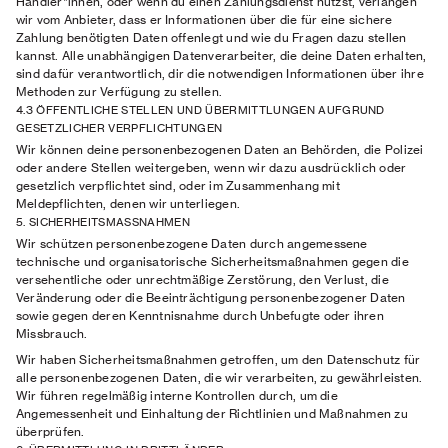
Händler*innen, oder wenn du einen Zahlungsdienst nutzst, verlangen
wir vom Anbieter, dass er Informationen über die für eine sichere
Zahlung benötigten Daten offenlegt und wie du Fragen dazu stellen
kannst. Alle unabhängigen Datenverarbeiter, die deine Daten erhalten,
sind dafür verantwortlich, dir die notwendigen Informationen über ihre
Methoden zur Verfügung zu stellen.
4.3 ÖFFENTLICHE STELLEN UND ÜBERMITTLUNGEN AUFGRUND
GESETZLICHER VERPFLICHTUNGEN
Wir können deine personenbezogenen Daten an Behörden, die Polizei
oder andere Stellen weitergeben, wenn wir dazu ausdrücklich oder
gesetzlich verpflichtet sind, oder im Zusammenhang mit
Meldepflichten, denen wir unterliegen.
5. SICHERHEITSMASSNAHMEN
Wir schützen personenbezogene Daten durch angemessene
technische und organisatorische Sicherheitsmaßnahmen gegen die
versehentliche oder unrechtmäßige Zerstörung, den Verlust, die
Veränderung oder die Beeinträchtigung personenbezogener Daten
sowie gegen deren Kenntnisnahme durch Unbefugte oder ihren
Missbrauch.
Wir haben Sicherheitsmaßnahmen getroffen, um den Datenschutz für
alle personenbezogenen Daten, die wir verarbeiten, zu gewährleisten.
Wir führen regelmäßig interne Kontrollen durch, um die
Angemessenheit und Einhaltung der Richtlinien und Maßnahmen zu
überprüfen.