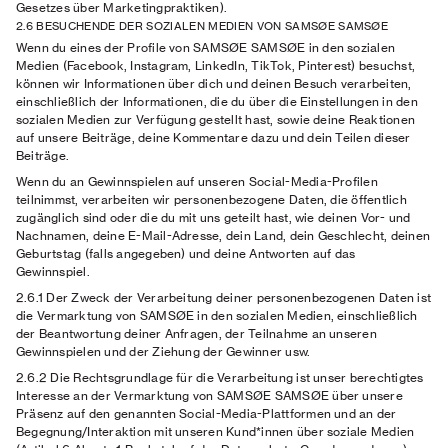
Gesetzes über Marketingpraktiken).
2.6 BESUCHENDE DER SOZIALEN MEDIEN VON SAMSØE SAMSØE
Wenn du eines der Profile von SAMSØE SAMSØE in den sozialen
Medien (Facebook, Instagram, LinkedIn, TikTok, Pinterest) besuchst,
können wir Informationen über dich und deinen Besuch verarbeiten,
einschließlich der Informationen, die du über die Einstellungen in den
sozialen Medien zur Verfügung gestellt hast, sowie deine Reaktionen
auf unsere Beiträge, deine Kommentare dazu und dein Teilen dieser
Beiträge.
Wenn du an Gewinnspielen auf unseren Social-Media-Profilen
teilnimmst, verarbeiten wir personenbezogene Daten, die öffentlich
zugänglich sind oder die du mit uns geteilt hast, wie deinen Vor- und
Nachnamen, deine E-Mail-Adresse, dein Land, dein Geschlecht, deinen
Geburtstag (falls angegeben) und deine Antworten auf das
Gewinnspiel.
2.6.1 Der Zweck
der Verarbeitung deiner personenbezogenen Daten ist
die Vermarktung von SAMSØE in den sozialen Medien, einschließlich
der Beantwortung deiner Anfragen, der Teilnahme an unseren
Gewinnspielen und der Ziehung der Gewinner usw.
2.6.2 Die Rechtsgrundlage
für die Verarbeitung ist unser berechtigtes
Interesse an der Vermarktung von SAMSØE SAMSØE über unsere
Präsenz auf den genannten Social-Media-Plattformen und an der
Begegnung/Interaktion mit unseren Kund*innen über soziale Medien