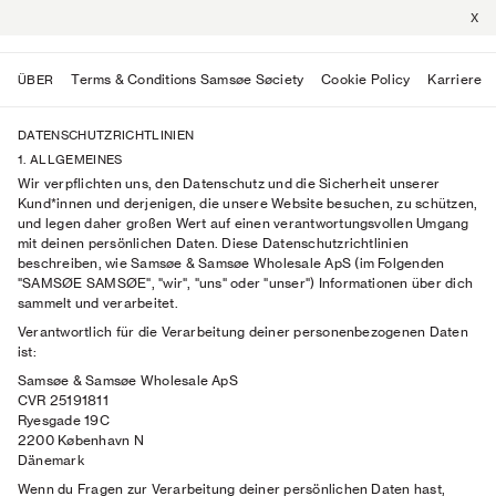
X
Terms & Conditions Samsøe Søciety
Cookie Policy
Karriere
ÜBER
DATENSCHUTZRICHTLINIEN
1. ALLGEMEINES
Wir verpflichten uns, den Datenschutz und die Sicherheit unserer
Kund*innen und derjenigen, die unsere Website besuchen, zu schützen,
und legen daher großen Wert auf einen verantwortungsvollen Umgang
mit deinen persönlichen Daten. Diese Datenschutzrichtlinien
beschreiben, wie Samsøe & Samsøe Wholesale ApS (im Folgenden
"SAMSØE SAMSØE", "wir", "uns" oder "unser") Informationen über dich
sammelt und verarbeitet.
Verantwortlich für die Verarbeitung deiner personenbezogenen Daten
ist:
Samsøe & Samsøe Wholesale ApS
CVR 25191811
Ryesgade 19C
2200 København N
Dänemark
Wenn du Fragen zur Verarbeitung deiner persönlichen Daten hast,