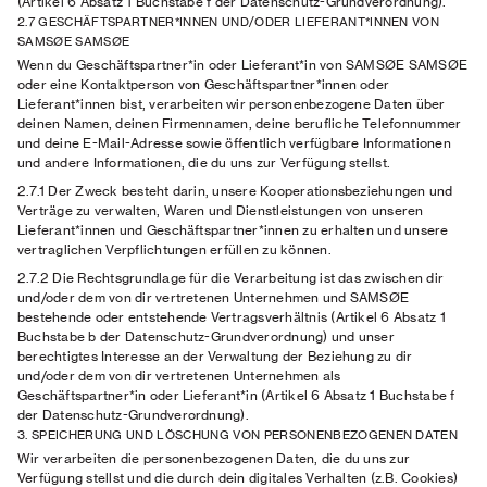
(Artikel 6 Absatz 1 Buchstabe f der Datenschutz-Grundverordnung).
2.7 GESCHÄFTSPARTNER*INNEN UND/ODER LIEFERANT*INNEN VON
SAMSØE SAMSØE
Wenn du Geschäftspartner*in oder Lieferant*in von SAMSØE SAMSØE
oder eine Kontaktperson von Geschäftspartner*innen oder
Lieferant*innen bist, verarbeiten wir personenbezogene Daten über
deinen Namen, deinen Firmennamen, deine berufliche Telefonnummer
und deine E-Mail-Adresse sowie öffentlich verfügbare Informationen
und andere Informationen, die du uns zur Verfügung stellst.
2.7.1 Der Zweck
besteht darin, unsere Kooperationsbeziehungen und
Verträge zu verwalten, Waren und Dienstleistungen von unseren
Lieferant*innen und Geschäftspartner*innen zu erhalten und unsere
vertraglichen Verpflichtungen erfüllen zu können.
2.7.2 Die Rechtsgrundlage
für die Verarbeitung ist das zwischen dir
und/oder dem von dir vertretenen Unternehmen und SAMSØE
bestehende oder entstehende Vertragsverhältnis (Artikel 6 Absatz 1
Buchstabe b der Datenschutz-Grundverordnung) und unser
berechtigtes Interesse an der Verwaltung der Beziehung zu dir
und/oder dem von dir vertretenen Unternehmen als
Geschäftspartner*in oder Lieferant*in (Artikel 6 Absatz 1 Buchstabe f
der Datenschutz-Grundverordnung).
3. SPEICHERUNG UND LÖSCHUNG VON PERSONENBEZOGENEN DATEN
Wir verarbeiten die personenbezogenen Daten, die du uns zur
Verfügung stellst und die durch dein digitales Verhalten (z.B. Cookies)