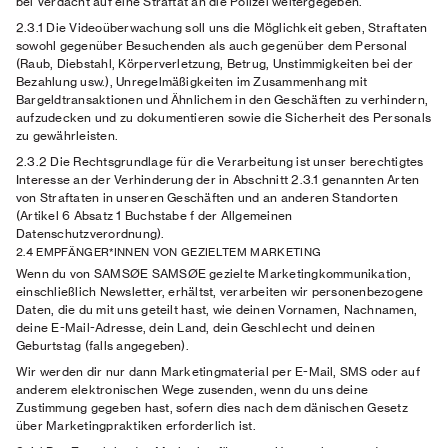
bei Verdacht auf eine Straftat an die Polizei weitergegeben.
2.3.1
Die Videoüberwachung soll uns die Möglichkeit geben, Straftaten
sowohl gegenüber Besuchenden als auch gegenüber dem Personal
(Raub, Diebstahl, Körperverletzung, Betrug, Unstimmigkeiten bei der
Bezahlung usw.), Unregelmäßigkeiten im Zusammenhang mit
Bargeldtransaktionen und Ähnlichem in den Geschäften zu verhindern,
aufzudecken und zu dokumentieren sowie die Sicherheit des Personals
zu gewährleisten.
2.3.2 Die Rechtsgrundlage
für die Verarbeitung ist unser berechtigtes
Interesse an der Verhinderung der in Abschnitt 2.3.1 genannten Arten
von Straftaten in unseren Geschäften und an anderen Standorten
(Artikel 6 Absatz 1 Buchstabe f der Allgemeinen
Datenschutzverordnung).
2.4 EMPFÄNGER*INNEN VON GEZIELTEM MARKETING
Wenn du von SAMSØE SAMSØE gezielte Marketingkommunikation,
einschließlich Newsletter, erhältst, verarbeiten wir personenbezogene
Daten, die du mit uns geteilt hast, wie deinen Vornamen, Nachnamen,
deine E-Mail-Adresse, dein Land, dein Geschlecht und deinen
Geburtstag (falls angegeben).
Wir werden dir nur dann Marketingmaterial per E-Mail, SMS oder auf
anderem elektronischen Wege zusenden, wenn du uns deine
Zustimmung gegeben hast, sofern dies nach dem dänischen Gesetz
über Marketingpraktiken erforderlich ist.