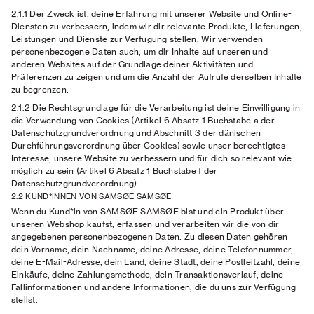
2.1.1 Der Zweck
ist, deine Erfahrung mit unserer Website und Online-
Diensten zu verbessern, indem wir dir relevante Produkte, Lieferungen,
Leistungen und Dienste zur Verfügung stellen. Wir verwenden
personenbezogene Daten auch, um dir Inhalte auf unseren und
anderen Websites auf der Grundlage deiner Aktivitäten und
Präferenzen zu zeigen und um die Anzahl der Aufrufe derselben Inhalte
zu begrenzen.
2.1.2 Die Rechtsgrundlage
für die Verarbeitung ist deine Einwilligung in
die Verwendung von Cookies (Artikel 6 Absatz 1 Buchstabe a der
Datenschutzgrundverordnung und Abschnitt 3 der dänischen
Durchführungsverordnung über Cookies) sowie unser berechtigtes
Interesse, unsere Website zu verbessern und für dich so relevant wie
möglich zu sein (Artikel 6 Absatz 1 Buchstabe f der
Datenschutzgrundverordnung).
2.2 KUND*INNEN VON SAMSØE SAMSØE
Wenn du Kund*in von SAMSØE SAMSØE bist und ein Produkt über
unseren Webshop kaufst, erfassen und verarbeiten wir die von dir
angegebenen personenbezogenen Daten. Zu diesen Daten gehören
dein Vorname, dein Nachname, deine Adresse, deine Telefonnummer,
deine E-Mail-Adresse, dein Land, deine Stadt, deine Postleitzahl, deine
Einkäufe, deine Zahlungsmethode, dein Transaktionsverlauf, deine
Fallinformationen und andere Informationen, die du uns zur Verfügung
stellst.