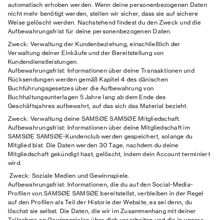
automatisch erhoben werden. Wenn deine personenbezogenen Daten
nicht mehr benötigt werden, stellen wir sicher, dass sie auf sichere
Weise gelöscht werden. Nachstehend findest du den Zweck und die
Aufbewahrungsfrist für deine personenbezogenen Daten.
Zweck:
Verwaltung der Kundenbeziehung, einschließlich der
Verwaltung deiner Einkäufe und der Bereitstellung von
Kundendienstleistungen.
Aufbewahrungsfrist:
Informationen über deine Transaktionen und
Rücksendungen werden gemäß Kapitel 4 des dänischen
Buchführungsgesetzes über die Aufbewahrung von
Buchhaltungsunterlagen 5 Jahre lang ab dem Ende des
Geschäftsjahres aufbewahrt, auf das sich das Material bezieht.
Zweck:
Verwaltung deine SAMSØE SAMSØE Mitgliedschaft.
Aufbewahrungsfrist:
Informationen über deine Mitgliedschaft im
SAMSØE SAMSØE-Kundenclub werden gespeichert, solange du
Mitglied bist. Die Daten werden 30 Tage, nachdem du deine
Mitgliedschaft gekündigt hast, gelöscht, indem dein Account terminiert
wird.
Zweck:
Soziale Medien und Gewinnspiele.
Aufbewahrungsfrist:
Informationen, die du auf den Social-Media-
Profilen von SAMSØE SAMSØE bereitstellst, verbleiben in der Regel
auf den Profilen als Teil der Historie der Website, es sei denn, du
löschst sie selbst. Die Daten, die wir im Zusammenhang mit deiner
Teilnahme an Gewinnspielen über dich verarbeiten und die in unsere