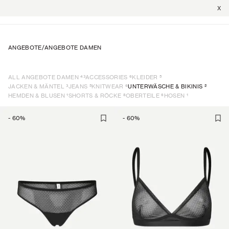
X
ANGEBOTE
/
ANGEBOTE DAMEN
43
6
5
ALL ANGEBOTE DAMEN
ACCESSORIES
KLEIDER
3
5
6
2
JACKEN & MÄNTEL
JEANS
KNITWEAR
UNTERWÄSCHE & BIKINIS
1
8
6
1
HEMDEN & BLUSEN
SHORTS & RÖCKE
OBERTEILE
HOSEN
-
60
%
-
60
%