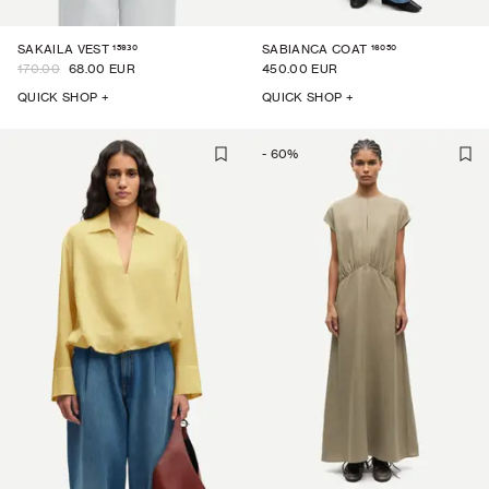
15930
16050
SAKAILA VEST
SABIANCA COAT
170.00
68.00 EUR
450.00 EUR
QUICK SHOP +
QUICK SHOP +
-
60
%