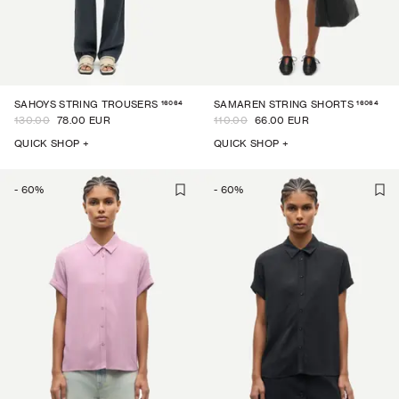
16064
16064
SAHOYS STRING TROUSERS
SAMAREN STRING SHORTS
130.00
78.00 EUR
110.00
66.00 EUR
QUICK SHOP +
QUICK SHOP +
-
60
%
-
60
%