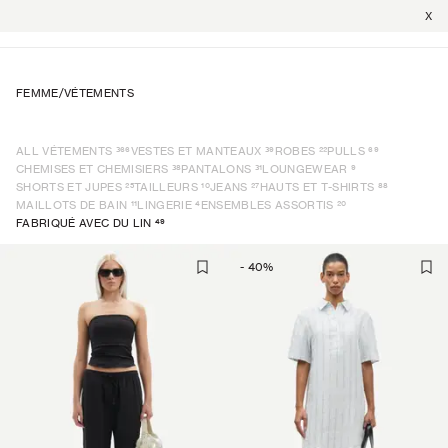
X
FEMME
/
VÉTEMENTS
366
39
22
69
ALL VÉTEMENTS
VESTES ET MANTEAUX
ROBES
PULLS
38
31
9
CHEMISES ET CHEMISIERS
PANTALONS
LOUNGEWEAR
25
10
27
88
SHORTS ET JUPES
TAILLEURS
JEANS
HAUTS ET T-SHIRTS
11
4
20
MAILLOTS DE BAIN
LINGERIE
ENSEMBLES ASSORTIS
49
FABRIQUÉ AVEC DU LIN
-
40
%