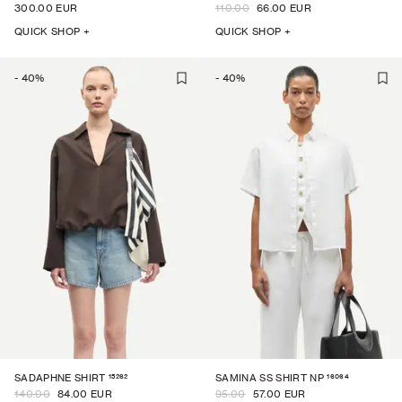
300.00 EUR
110.00
66.00 EUR
QUICK SHOP +
QUICK SHOP +
-
40
%
-
40
%
15262
16064
SADAPHNE SHIRT
SAMINA SS SHIRT NP
140.00
84.00 EUR
95.00
57.00 EUR