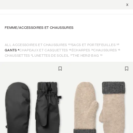
X
FEMME
/
ACCESSOIRES ET CHAUSSURES
122
35
ALL ACCESSOIRES ET CHAUSSURES
SACS ET PORTEFEUILLES
4
18
31
16
GANTS
CHAPEAUX ET CASQUETTES
ÉCHARPES
CHAUSSURES
2
17
10
CHAUSSETTES
LUNETTES DE SOLEIL
THE HERØ BAG