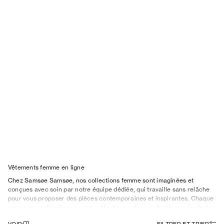
Vêtements femme en ligne
Chez Samsøe Samsøe, nos collections femme sont imaginées et
conçues avec soin par notre équipe dédiée, qui travaille sans relâche
pour vous proposer des pièces contemporaines et inspirantes. Chaque
année, nous dévoilons quatre collections – deux collections principales
et deux pré-collections – qui introduisent la saison avec des silhouettes
VOIR
: