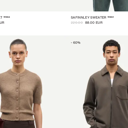
15984
15862
LT
SAFINNLEY SWEATER
EUR
220.00
88.00 EUR
-
60
%