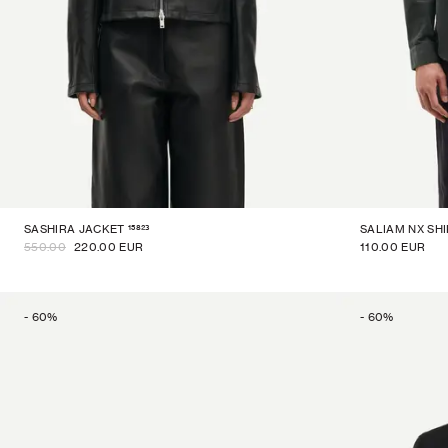
15823
SASHIRA JACKET
SALIAM NX SH
550.00
220.00 EUR
110.00 EUR
-
60
%
-
60
%