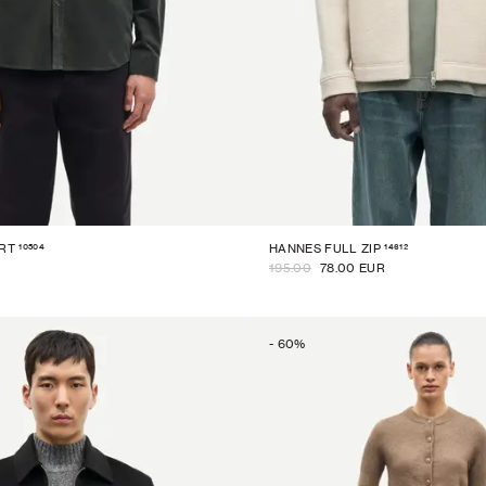
10504
14612
IRT
HANNES FULL ZIP
195.00
78.00 EUR
-
60
%