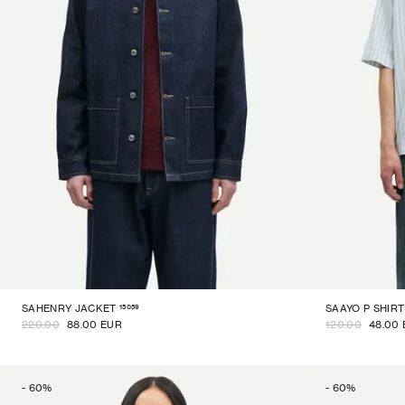
15059
SAHENRY JACKET
SAAYO P SHIRT
220.00
88.00 EUR
120.00
48.00
-
60
%
-
60
%