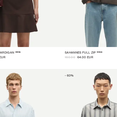
15556
15509
CARDIGAN
SAHANNES FULL ZIP
 EUR
160.00
64.00 EUR
-
60
%