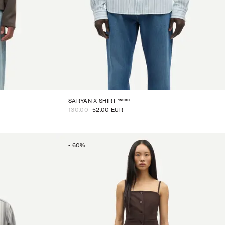
15960
SARYAN X SHIRT
130.00
52.00 EUR
-
60
%