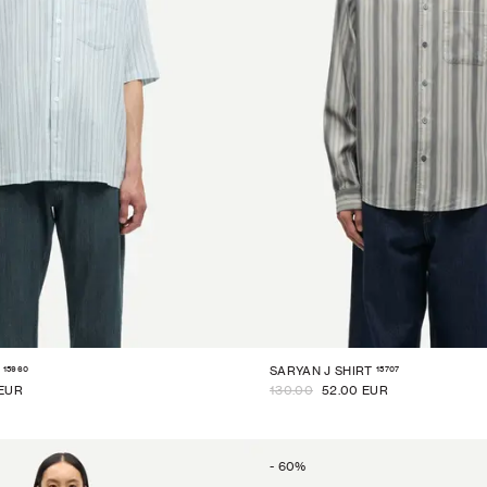
15960
15707
SARYAN J SHIRT
 EUR
130.00
52.00 EUR
-
60
%