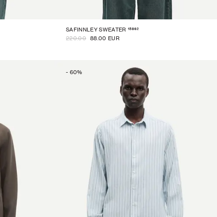
15862
SAFINNLEY SWEATER
220.00
88.00 EUR
-
60
%