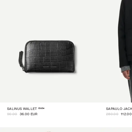
15854
SALINUS WALLET
SAPAULO JAC
90.00
36.00 EUR
280.00
112.0