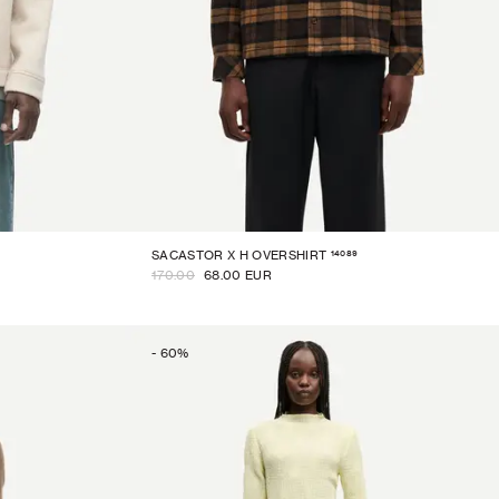
14089
SACASTOR X H OVERSHIRT
170.00
68.00 EUR
-
60
%