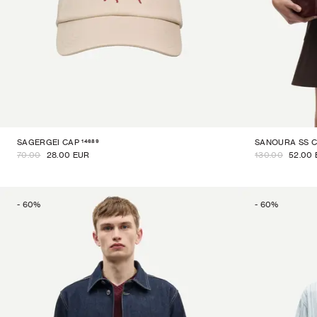
14689
SAGERGEI CAP
SANOURA SS 
70.00
28.00 EUR
130.00
52.00
-
60
%
-
60
%