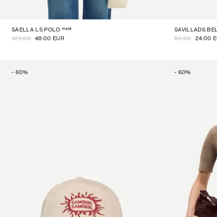
11415
SAELLA LS POLO
SAVILLADS BE
120.00
48.00 EUR
60.00
24.00 
-
60
%
-
60
%