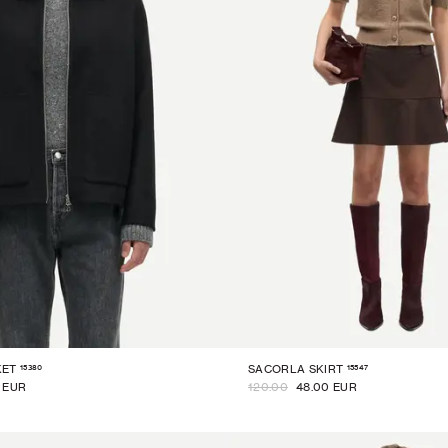
15380
15547
KET
SACORLA SKIRT
0 EUR
120.00
48.00 EUR