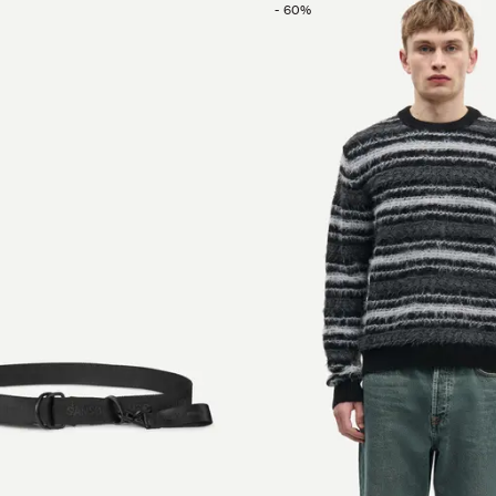
-
60
%