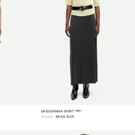
15641
SASUSANNA SKIRT
120.00
48.00 EUR