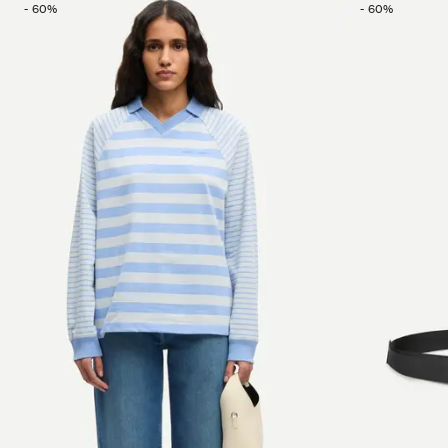
-
60
%
-
60
%