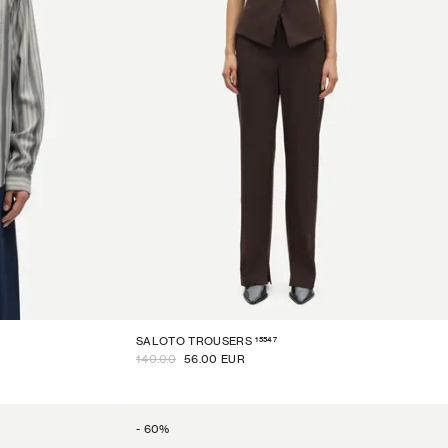
15547
SALOTO TROUSERS
140.00
56.00 EUR
-
60
%