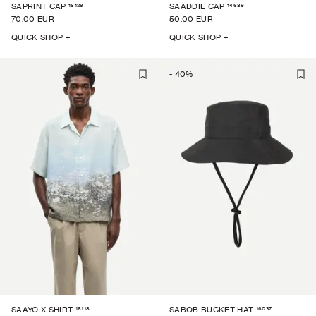
16129
14689
SAPRINT CAP
SAADDIE CAP
70.00 EUR
50.00 EUR
QUICK SHOP +
QUICK SHOP +
-
40
%
16118
16037
SAAYO X SHIRT
SABOB BUCKET HAT