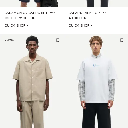
15962
7542
SADAMON GV OVERSHIRT
SALARS TANK TOP
180.00
72.00 EUR
40.00 EUR
QUICK SHOP +
QUICK SHOP +
-
40
%