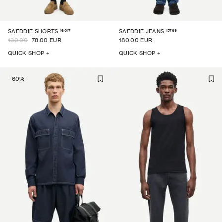
16017
15769
SAEDDIE SHORTS
SAEDDIE JEANS
130.00
78.00 EUR
180.00 EUR
QUICK SHOP +
QUICK SHOP +
-
60
%