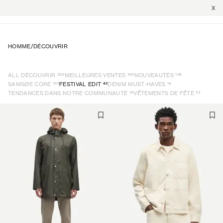
X
HOMME
/
DÉCOUVRIR
300
100
139
ALL DÉCOUVRIR
MEILLEURES VENTES
NOUVEAUTÉS
105
42
14
SAMSØE CORE
FESTIVAL EDIT
DENIM MUST-HAVES
14
23
TENDANCES DANS NOTRE COMMUNAUTÉ
VÊTEMENTS DE FÊTE