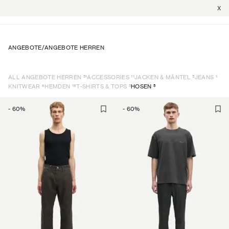
X
ANGEBOTE
/
ANGEBOTE HERREN
51
11
5
1
ALL ANGEBOTE HERREN
ACCESSORIES
JACKEN & MÄNTEL
JEANS
6
19
5
5
KNITWEAR
HEMDEN
T-SHIRTS & TOPS
HOSEN
-
60
%
-
60
%