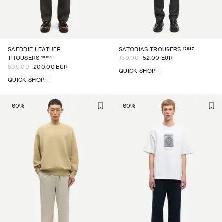
15887
SAEDDIE LEATHER
SATOBIAS TROUSERS
16022
TROUSERS
130.00
52.00 EUR
500.00
200.00 EUR
QUICK SHOP +
QUICK SHOP +
-
60
%
-
60
%