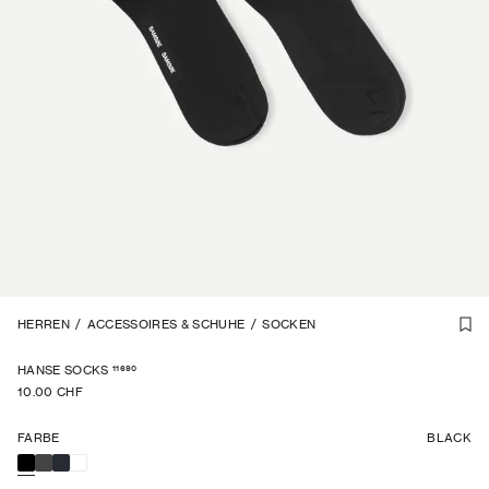
1
HERREN
/
2
/
ACCESSOIRES & SCHUHE
/
SOCKEN
11690
HANSE SOCKS
10.00 CHF
FARBE
BLACK