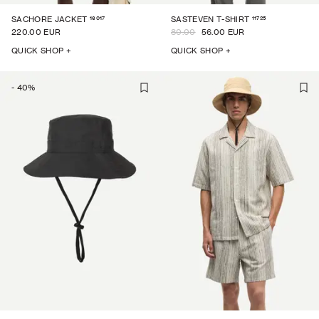
16017
11725
SACHORE JACKET
SASTEVEN T-SHIRT
220.00 EUR
80.00
56.00 EUR
QUICK SHOP +
QUICK SHOP +
-
40
%