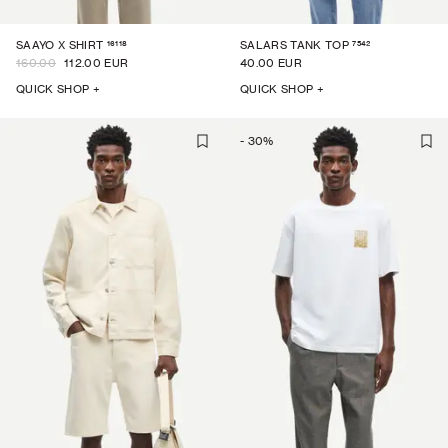
16118
7542
SAAYO X SHIRT
SALARS TANK TOP
160.00
112.00 EUR
40.00 EUR
QUICK SHOP +
QUICK SHOP +
-
30
%