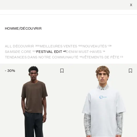
X
HOMME
/
DÉCOUVRIR
300
100
139
ALL DÉCOUVRIR
MEILLEURES VENTES
NOUVEAUTÉS
105
42
14
SAMSØE CORE
FESTIVAL EDIT
DENIM MUST-HAVES
14
23
TENDANCES DANS NOTRE COMMUNAUTÉ
VÊTEMENTS DE FÊTE
-
30
%