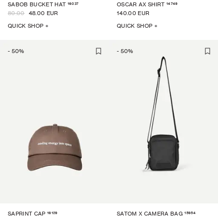
16037
14749
SABOB BUCKET HAT
OSCAR AX SHIRT
80.00
48.00 EUR
140.00 EUR
QUICK SHOP +
QUICK SHOP +
-
50
%
-
50
%
16129
15954
SAPRINT CAP
SATOM X CAMERA BAG