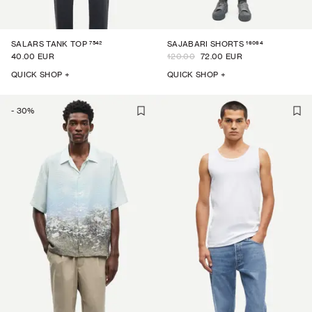
7542
16064
SALARS TANK TOP
SAJABARI SHORTS
40.00 EUR
120.00
72.00 EUR
QUICK SHOP +
QUICK SHOP +
-
30
%