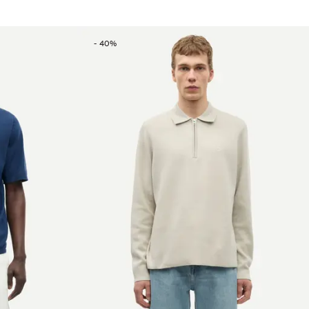
-
40
%