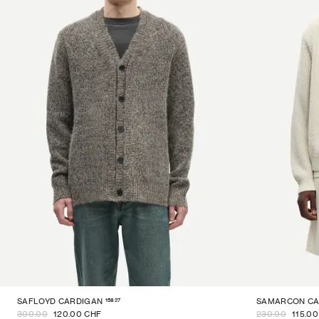
15827
SAFLOYD CARDIGAN
SAMARCON CA
300.00
120.00 CHF
230.00
115.0