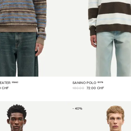
15862
15179
EATER
SANINO POLO
0 CHF
180.00
72.00 CHF
-
40
%