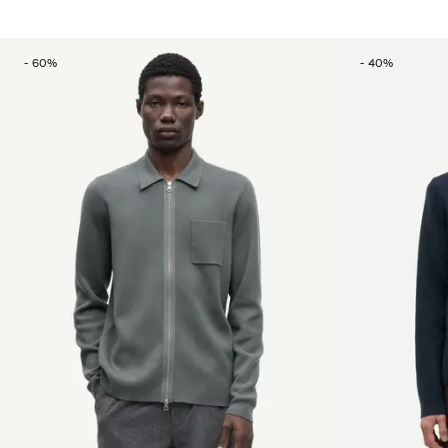
-
60
%
-
40
%