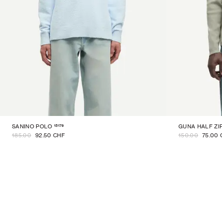
15179
SANINO POLO
GUNA HALF ZI
185.00
92.50 CHF
150.00
75.00 