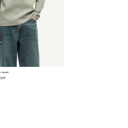
10490
P
CHF