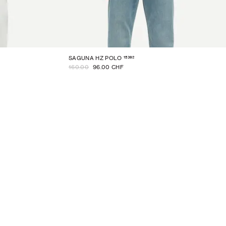
15392
SAGUNA HZ POLO
160.00
96.00 CHF