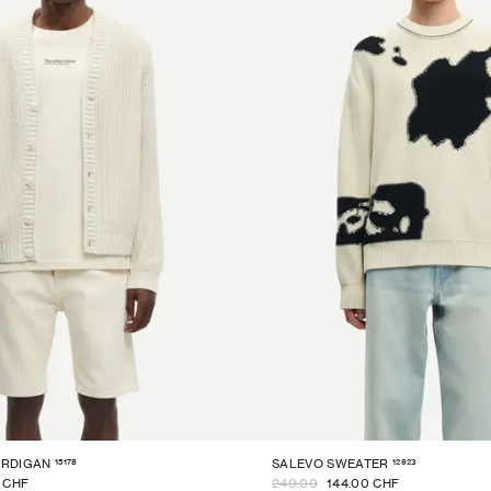
15178
12923
RDIGAN
SALEVO SWEATER
0 CHF
240.00
144.00 CHF