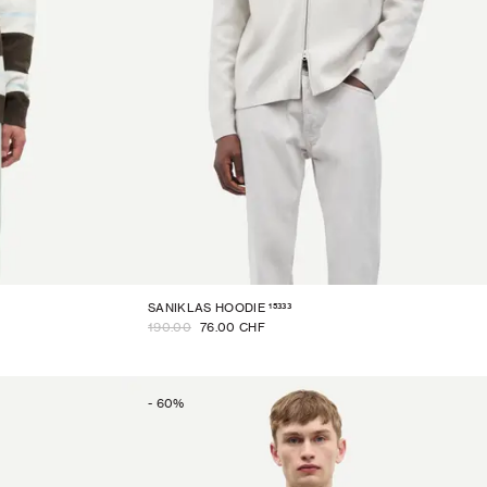
15333
SANIKLAS HOODIE
190.00
76.00 CHF
-
60
%