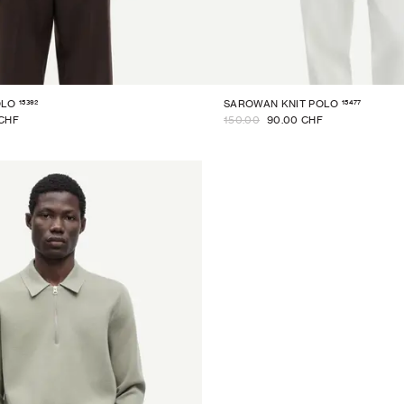
15392
15477
OLO
SAROWAN KNIT POLO
 CHF
150.00
90.00 CHF