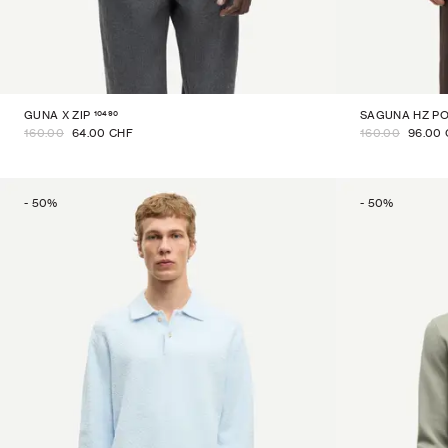
10490
GUNA X ZIP
SAGUNA HZ P
160.00
64.00 CHF
160.00
96.00
-
50
%
-
50
%