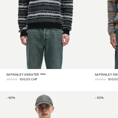
15862
SAFINNLEY SWEATER
SAFINNLEY SW
250.00
100.00 CHF
250.00
100.0
-
60
%
-
50
%