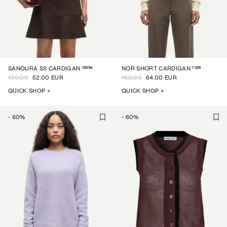
15556
7355
SANOURA SS CARDIGAN
NOR SHORT CARDIGAN
130.00
52.00 EUR
160.00
64.00 EUR
QUICK SHOP +
QUICK SHOP +
-
60
%
-
60
%