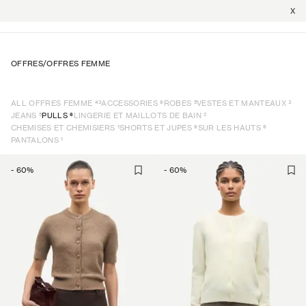
X
OFFRES
/
OFFRES FEMME
43
6
5
3
ALL OFFRES FEMME
ACCESSORIES
ROBES
VESTES ET MANTEAUX
5
6
2
JEANS
PULLS
LINGERIE ET MAILLOTS DE BAIN
1
8
6
CHEMISES ET CHEMISIERS
SHORTS ET JUPES
SUR LES HAUTS
1
PANTALONS
-
60
%
-
60
%