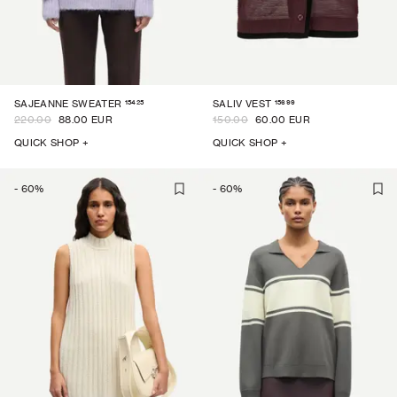
15425
15699
SAJEANNE SWEATER
SALIV VEST
220.00
88.00 EUR
150.00
60.00 EUR
QUICK SHOP +
QUICK SHOP +
-
60
%
-
60
%