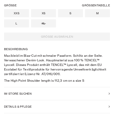
GRÖSSE
GRÖSSENTABELLE
XXS
XS
S
M
L
XL
GRÖSSE AUSWÄHLEN
BESCHREIBUNG
Maxikleid im Bias-Cut mit schmaler Passform. Schlitz an der Seite.
Verwaschener Denim-Look. Hauptmaterial aus 100 % TENCEL™
Lyocell. Dieses Produkt enthält TENCEL™ Lyocell, das mit dem EU
Ecolabel für Textilprodukte für hervorragende Umweltverträglichkeit
zertifiziert ist (Lizenz-Nr. AT/016/001).
The High Point Shoulder length is 112,3 cm on a size S
IM STORE SUCHEN
DETAILS & PFLEGE