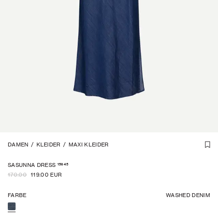
-
DAMEN
30
%
1
/
/
2
KLEIDER
/
MAXI KLEIDER
15645
SASUNNA DRESS
170.00
119.00 EUR
FARBE
WASHED DENIM