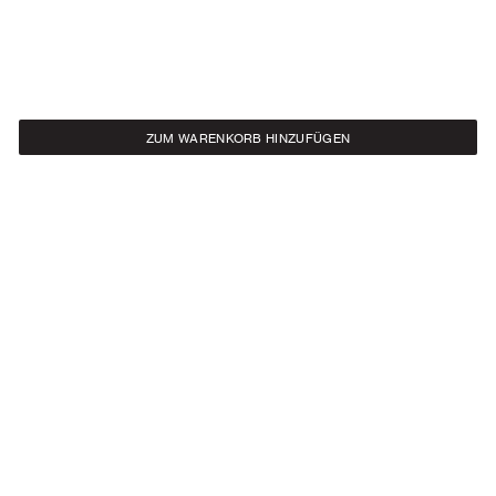
ZUM WARENKORB HINZUFÜGEN
NEWSLETTER
Melde dich für unseren Newsletter an, um -10% auf deine Bestellung zu
erhalten.
ANMELDEN
SOCIAL
ÜBER
Facebook
Unsere Geschichte
Instagram
Samsøe Søciety
LinkedIn
CSR – How We Care