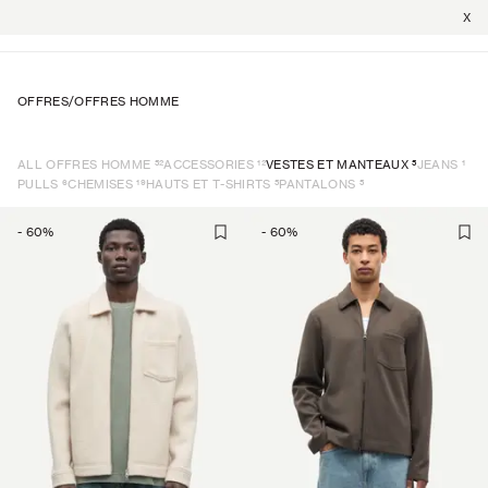
X
OFFRES
/
OFFRES HOMME
52
12
5
1
ALL OFFRES HOMME
ACCESSORIES
VESTES ET MANTEAUX
JEANS
6
19
5
5
PULLS
CHEMISES
HAUTS ET T-SHIRTS
PANTALONS
-
60
%
-
60
%