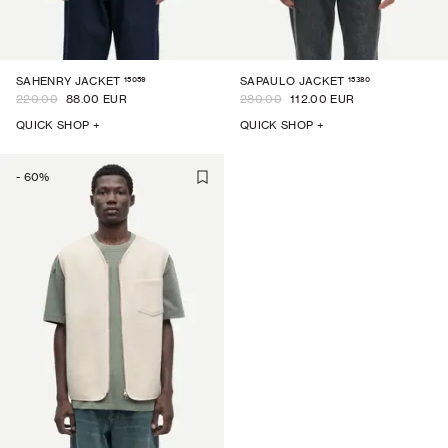
15059
15380
SAHENRY JACKET
SAPAULO JACKET
220.00
88.00 EUR
280.00
112.00 EUR
QUICK SHOP +
QUICK SHOP +
-
60
%