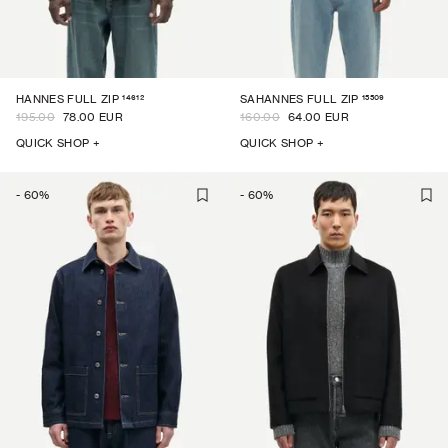
14612
15509
HANNES FULL ZIP
SAHANNES FULL ZIP
195.00
78.00 EUR
160.00
64.00 EUR
QUICK SHOP +
QUICK SHOP +
-
60
%
-
60
%