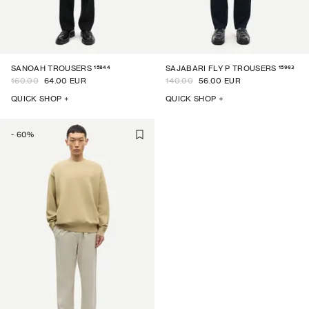
15844
15963
SANOAH TROUSERS
SAJABARI FLY P TROUSERS
160.00
64.00 EUR
140.00
56.00 EUR
QUICK SHOP +
QUICK SHOP +
-
60
%