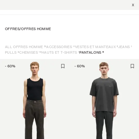
X
OFFRES
/
OFFRES HOMME
51
11
5
1
ALL OFFRES HOMME
ACCESSORIES
VESTES ET MANTEAUX
JEANS
6
19
5
5
PULLS
CHEMISES
HAUTS ET T-SHIRTS
PANTALONS
-
60
%
-
60
%