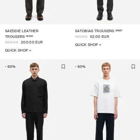
15887
SAEDDIE LEATHER
SATOBIAS TROUSERS
16022
TROUSERS
130.00
52.00 EUR
500.00
200.00 EUR
QUICK SHOP +
QUICK SHOP +
-
60
%
-
60
%