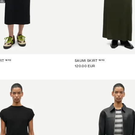
16113
16113
RT
SAUMI SKIRT
120.00 EUR