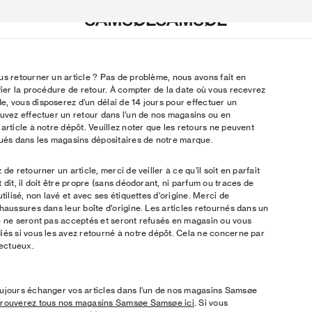
us retourner un article ? Pas de problème, nous avons fait en
ts
ts
n
Sacs et portefeuilles
Chaussures
SAMSØE X BRYANT GILES
fier la procédure de retour. À compter de la date où vous recevrez
k
The Herø Bag
Chapeaux et casquettes
SAMSØE SØCIETY: SKYE JONES
, vous disposerez d’un délai de 14 jours pour effectuer un
Campaign 2026
Chaussures
Sacs et portefeuilles
SAMSØE SØCIETY: Venna
ouvez effectuer un retour dans l’un de nos magasins ou en
s
paign
lunettes de soleil
lunettes de soleil
'PRE-AUTUMN 2026': PA26 Camp
article à notre dépôt. Veuillez noter que les retours ne peuvent
ies Lookbook
Chapeaux et casquettes
Ceintures
SAMSØE CORE
tués dans les magasins dépositaires de notre marque.
emisiers
n
Écharpes
Chaussettes
'HERØ IN THE CITY': CGI Campai
k
Gants
Sous-vêtements
ACCESSORIES: SS26 Lookbook
de retourner un article, merci de veiller à ce qu’il soit en parfait
teaux
teaux
n
Voir tout
Écharpes
'SIGHTSEEING': SS26 Campaign
 dit, il doit être propre (sans déodorant, ni parfum ou traces de
k
Gants
'PERCEPTION': PS26 Campaign
utilisé, non lavé et avec ses étiquettes d'origine. Merci de
n
HOTT NYC
Voir tout
SAMSØE SØCIETY: Gergei Erdei
haussures dans leur boîte d'origine. Les articles retournés dans un
rtis
SAMSØE SØCIETY: Garance & Fr
e ne seront pas acceptés et seront refusés en magasin ou vous
s
SAMSØE x RIMON
iés si vous les avez retourné à notre dépôt. Cela ne concerne par
fectueux.
rtis
SAMSØE x SCHOTT NYC
Voir tout
ujours échanger vos articles dans l'un de nos magasins Samsøe
trouverez tous nos magasins Samsøe Samsøe ici
. Si vous