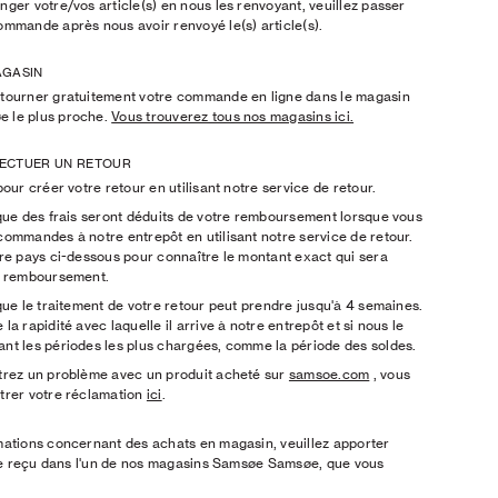
ger votre/vos article(s) en nous les renvoyant, veuillez passer
ommande après nous avoir renvoyé le(s) article(s).
AGASIN
tourner gratuitement votre commande en ligne dans le magasin
 le plus proche.
Vous trouverez tous nos magasins ici.
ECTUER UN RETOUR
our créer votre retour en utilisant notre service de retour.
 que des frais seront déduits de votre remboursement lorsque vous
commandes à notre entrepôt en utilisant notre service de retour.
tre pays ci-dessous pour connaître le montant exact qui sera
e remboursement.
que le traitement de votre retour peut prendre jusqu'à 4 semaines.
la rapidité avec laquelle il arrive à notre entrepôt et si nous le
nt les périodes les plus chargées, comme la période des soldes.
trez un problème avec un produit acheté sur
samsoe.com
, vous
trer votre réclamation
ici
.
mations concernant des achats en magasin, veuillez apporter
otre reçu dans l'un de nos magasins Samsøe Samsøe, que vous