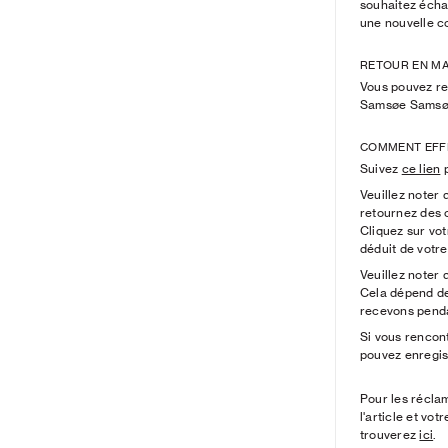
souhaitez échan
une nouvelle c
RETOUR EN M
Vous pouvez re
Samsøe Samsøe
COMMENT EFF
Suivez
ce lien
p
Veuillez noter
retournez des 
Cliquez sur vo
déduit de votr
Veuillez noter 
Cela dépend de 
recevons penda
Si vous rencon
pouvez enregis
Pour les récla
l'article et v
trouverez
ici
.