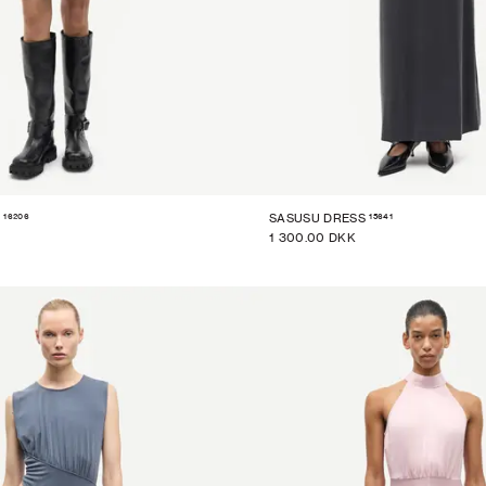
16206
15641
SASUSU DRESS
1 300.00 DKK