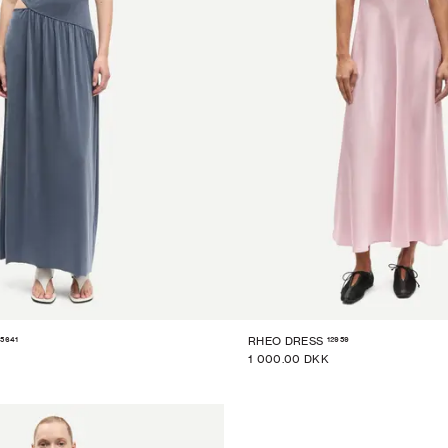
15641
12959
RHEO DRESS
1 000.00 DKK