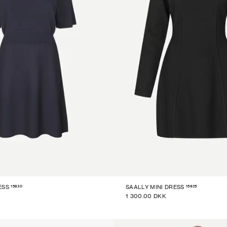
15830
15825
ESS
SAALLY MINI DRESS
1 300.00 DKK