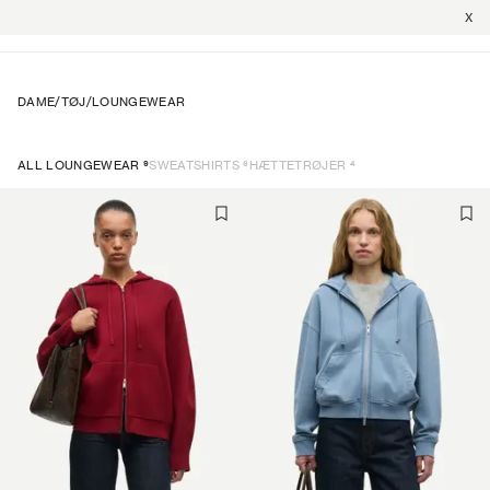
X
DAME
/
TØJ
/
LOUNGEWEAR
9
6
4
ALL LOUNGEWEAR
SWEATSHIRTS
HÆTTETRØJER