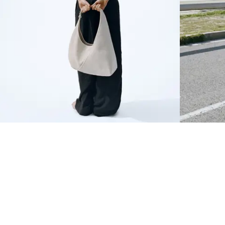
NYHEDSBREV
Tilmeld dig vores nyhedsbrev og få 10% rabat på din første ordre.
TILMELD
SOCIAL
OM