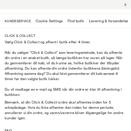
X
Cookie Settings
Find butik
Levering & forsendelse
KUNDESERVICE
CLICK & COLLECT
Vælg Click & Collect og afhent i butik efter 4 timer.
Når du vælger “Click & Collect” som leveringsmetode, kan du afhente
din ordre i en ønsket butik, så længe butikken har varen på lager.
Når
du gennemfører dit køb, vil du kunne se, hvilke butikker der tilbyder
afhentning.
Du kan afhente din ordre indenfor butikkens åbningstid.
Afhentning samme dag? Du skal blot gennemfører dit køb senest 4
timer før den valgte butik lukker.
Du vil modtage en e-mail og SMS når din ordre er klar til afhentning i
butikken.
Bemærk, at din Click & Collect-ordre skal afhentes inden for 5
arbejdsdage. Hvis du ikke afhenter den inden for denne periode,
annullerer vi din ordre, og varen/varerne bliver tilgængelige for andre
kunder igen.
FAQ