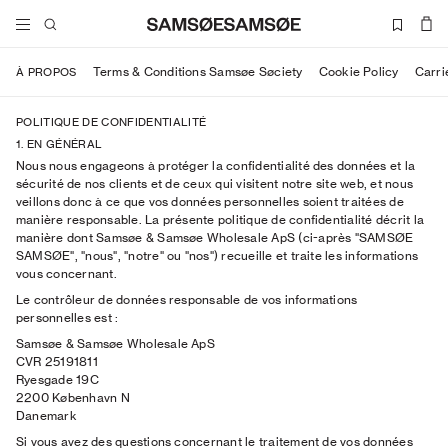
Terms & Conditions Samsøe Søciety
Cookie Policy
Carri
À PROPOS
POLITIQUE DE CONFIDENTIALITÉ
1. EN GÉNÉRAL
Nous nous engageons à protéger la confidentialité des données et la
sécurité de nos clients et de ceux qui visitent notre site web, et nous
veillons donc à ce que vos données personnelles soient traitées de
manière responsable. La présente politique de confidentialité décrit la
manière dont Samsøe & Samsøe Wholesale ApS (ci-après "SAMSØE
SAMSØE", "nous", "notre" ou "nos") recueille et traite les informations
vous concernant.
Le contrôleur de données responsable de vos informations
personnelles est :
Samsøe & Samsøe Wholesale ApS
CVR 25191811
Ryesgade 19C
2200 København N
Danemark
Si vous avez des questions concernant le traitement de vos données