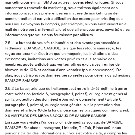
marketing par e-mail, SMS ou autres moyens électroniques. Si vous
consentez à recevoir du marketing, nous traitons également des
informations sur vos préférences en matière de marketing ou de
communication et sur votre utilisation des messages marketing que
nous vous envoyons (y compris, par exemple, si vous avez ouvert un e-
mail de notre part, si l'e-mail a lu et quels liens vous avez ouverts) et les
informations que vous nous fournissez par ailleurs.
2.5.1
Le but est de vous faire bénéficier des avantages associés à
l'adhésion à SAMSØE SAMSØE, tels que les retours sans reçu, les
reçus par courrier électronique en magasin, les invitations à des
événements, invitations aux ventes privées et à la semaine des
membres, accès anticipé aux ventes, offres exclusives, remise de
bienvenue de 10% et cadeau d'anniversaire (pour commencer). De
plus, nous utilisons vos données personnelles pour gérer nos adhésions
SAMSØE SAMSØE.
2.5.2 La base juridique
du traitement est notre intérêt légitime à gérer
votre adhésion (article 6, paragraphe 1, point f), du règlement général
sur la protection des données) et/ou votre consentement (article 6,
paragraphe 1, point a), du règlement général sur la protection des
données et article 10 de la loi danoise sur les pratiques commerciales).
2.6 VISITEURS DES MÉDIAS SOCIAUX DE SAMSØE SAMSØE
Lorsque vous visitez l'un des profils de médias sociaux de SAMSØE
SAMSØE (Facebook, Instagram, LinkedIn, TikTok, Pinterest), nous
pouvons traiter des informations sur vous et votre visite, y compris les