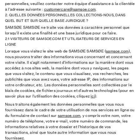
personnelles, veuillez contacter notre équipe d'assistance à la clientèle
à l'adresse suivante :
customercare@samsoe.com
.
2. QUELLES DONNÉES PERSONNELLES COLLECTIONS-NOUS, DANS
QUEL BUT ET SUR QUELLE BASE JURIDIQUE ?
SAMSØE SAMSØE ne traite vos données à caractère personnel que
lorsqu'il existe une finalité et une base juridique pour ce faire.
2.1 VISITEURS DE SAMSOE.COM ET UTILISATEURS DE SERVICES EN
LIGNE
Lorsque vous visitez le site web de SAMSØE SAMSØE (
samsoe.com
),
nous pouvons traiter des informations vous concernant et concernant
votre visite. Il s'agit notamment d'informations sur la manière dont vous
accédez à nos sites web, la manière dont vous y naviguez, les pages
que vous visitez, le contenu que vous visualisez, vos recherches, les
publicités que vous avez vues, votre adresse IP, des informations sur
votre ordinateur, etc. Les données personnelles sont collectées par le
biais de cookies, de fichiers journaux et d'autres technologies (pour en
savoir plus sur l'utilisation des cookies, cliquez
ici
).
Nous traitons également les données personnelles que vous nous
fournissez dans le cadre de votre utilisation de nos services en ligne ou
du formulaire de contact sur
samsoe.com
, y compris votre nom, votre
numéro de téléphone, votre e-mail, votre numéro de commande, les
informations relatives à votre dossier et l'historique de vos
transactions, ainsi que toute autre information que vous nous
fournissez.