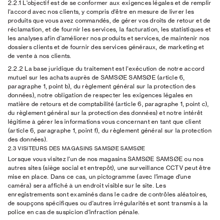
2.2.1 L'objectif
est de se conformer aux exigences légales et de remplir
l'accord avec nos clients, y compris d'être en mesure de livrer les
produits que vous avez commandés, de gérer vos droits de retour et de
réclamation, et de fournir les services, la facturation, les statistiques et
les analyses afin d'améliorer nos produits et services, de maintenir nos
dossiers clients et de fournir des services généraux, de marketing et
de vente à nos clients.
2.2.2 La base juridique
du traitement est l'exécution de notre accord
mutuel sur les achats auprès de SAMSØE SAMSØE (article 6,
paragraphe 1, point b), du règlement général sur la protection des
données), notre obligation de respecter les exigences légales en
matière de retours et de comptabilité (article 6, paragraphe 1, point c),
du règlement général sur la protection des données) et notre intérêt
légitime à gérer les informations vous concernant en tant que client
(article 6, paragraphe 1, point f), du règlement général sur la protection
des données).
2.3 VISITEURS DES MAGASINS SAMSØE SAMSØE
Lorsque vous visitez l'un de nos magasins SAMSØE SAMSØE ou nos
autres sites (siège social et entrepôt), une surveillance CCTV peut être
mise en place. Dans ce cas, un pictogramme (avec l'image d'une
caméra) sera affiché à un endroit visible sur le site. Les
enregistrements sont examinés dans le cadre de contrôles aléatoires,
de soupçons spécifiques ou d'autres irrégularités et sont transmis à la
police en cas de suspicion d'infraction pénale.