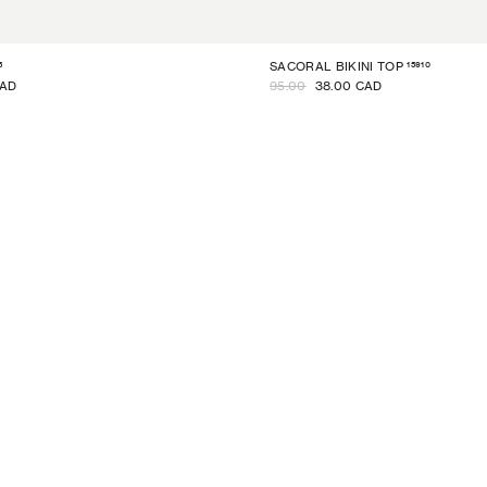
5
15910
SACORAL BIKINI TOP
CAD
95.00
38.00 CAD