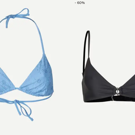
-
60
%