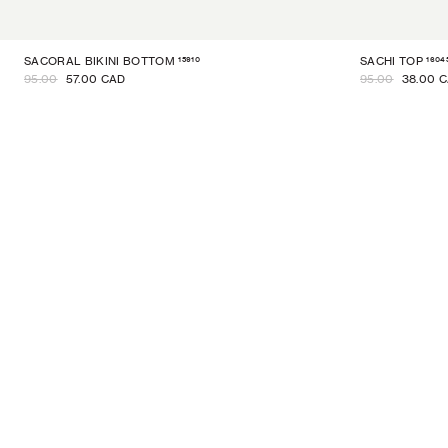
15910
1604
SACORAL BIKINI BOTTOM
SACHI TOP
95.00
57.00 CAD
95.00
38.00 