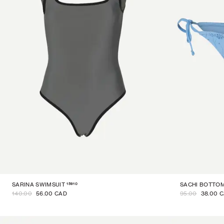
15910
SARINA SWIMSUIT
SACHI BOTTO
140.00
56.00 CAD
95.00
38.00 