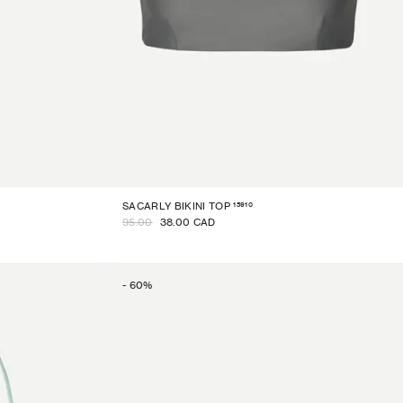
15910
SACARLY BIKINI TOP
95.00
38.00 CAD
-
60
%