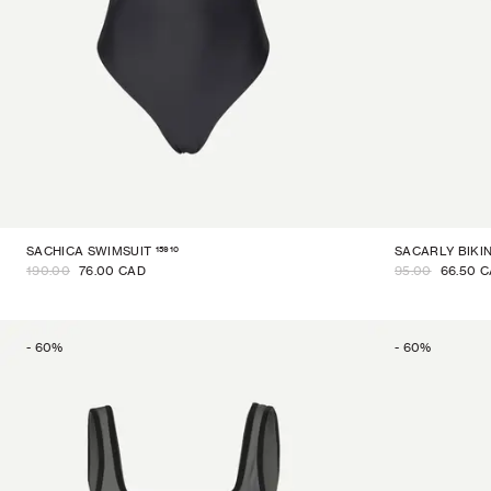
15910
SACHICA SWIMSUIT
SACARLY BIKI
190.00
76.00 CAD
95.00
66.50 
-
60
%
-
60
%