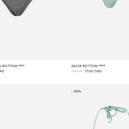
15910
15798
NI BOTTOM
SACHI BOTTOM
CAD
110.00
77.00 CAD
-
30
%