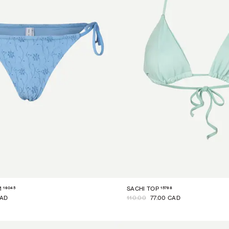
16045
15798
M
SACHI TOP
CAD
110.00
77.00 CAD