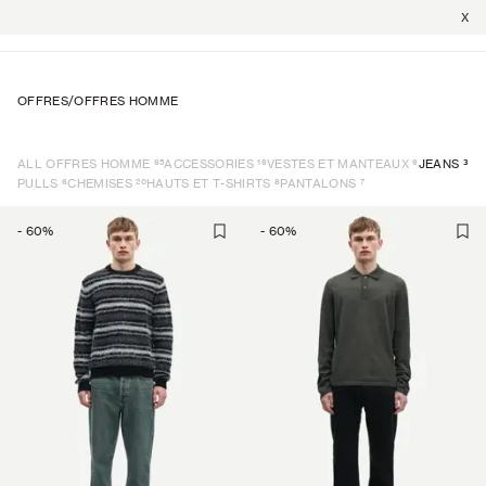
X
OFFRES
/
OFFRES HOMME
65
16
6
3
ALL OFFRES HOMME
ACCESSORIES
VESTES ET MANTEAUX
JEANS
6
20
8
7
PULLS
CHEMISES
HAUTS ET T-SHIRTS
PANTALONS
-
60
%
-
60
%