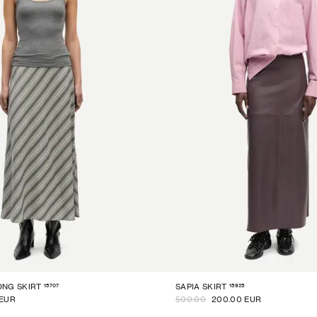
15707
15925
NG SKIRT
SAPIA SKIRT
 EUR
500.00
200.00 EUR