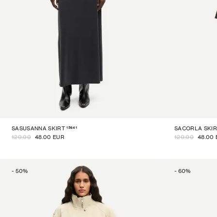
15641
SASUSANNA SKIRT
SACORLA SKIR
120.00
48.00 EUR
120.00
48.00
-
50
%
-
60
%