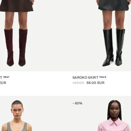
15547
15449
T
SAROKO SKIRT
 EUR
140.00
56.00 EUR
-
60
%