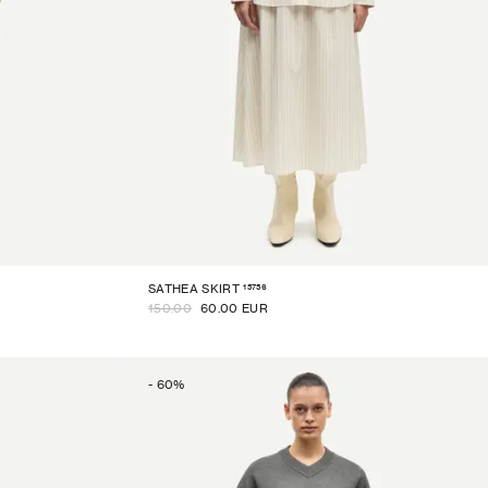
15756
SATHEA SKIRT
150.00
60.00 EUR
-
60
%