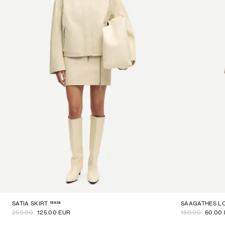
15926
SATIA SKIRT
SAAGATHES LO
250.00
125.00 EUR
150.00
60.00