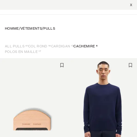
X
HOMME
/
VÉTEMENTS
/
PULLS
41
14
13
4
ALL PULLS
COL ROND
CARDIGAN
CACHEMIRE
17
POLOS EN MAILLE