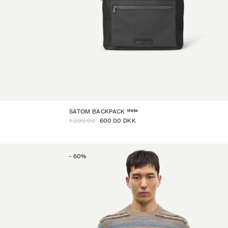
15954
SATOM BACKPACK
1 200.00
600.00 DKK
-
60
%