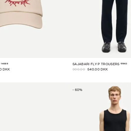
14689
15963
SAJABARI FLY P TROUSERS
0 DKK
900.00
540.00 DKK
-
60
%