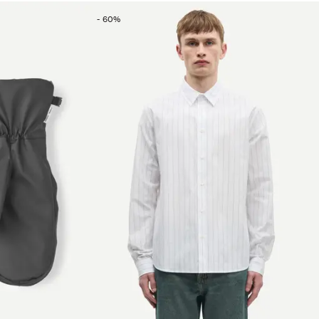
-
60
%