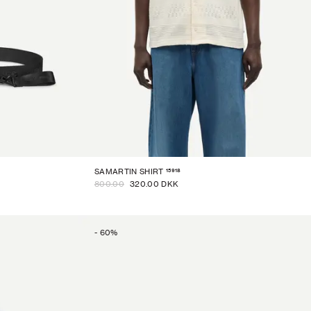
15918
SAMARTIN SHIRT
800.00
320.00 DKK
-
60
%