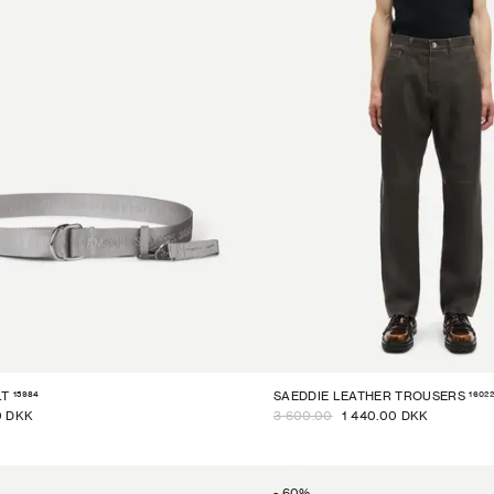
15984
16022
LT
SAEDDIE LEATHER TROUSERS
0 DKK
3 600.00
1 440.00 DKK
-
60
%