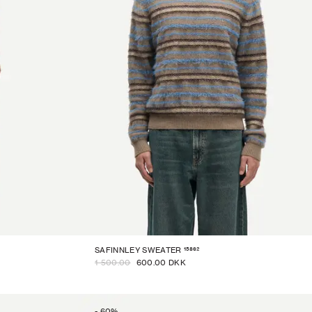
15862
SAFINNLEY SWEATER
1 500.00
600.00 DKK
-
60
%