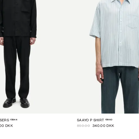
15844
15960
SERS
SAAYO P SHIRT
00 DKK
850.00
340.00 DKK