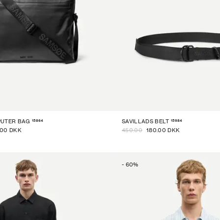
15864
15984
PUTER BAG
SAVILLADS BELT
.00 DKK
450.00
180.00 DKK
-
60
%