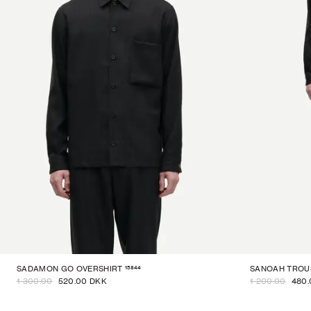
15844
SADAMON GO OVERSHIRT
SANOAH TROU
1 300.00
520.00 DKK
1 200.00
480.