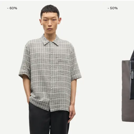
-
60
%
-
50
%