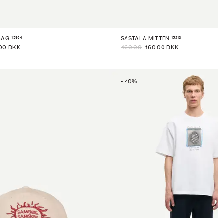
15954
15213
BAG
SASTALA MITTEN
00 DKK
400.00
160.00 DKK
-
40
%