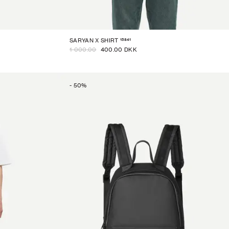
15841
SARYAN X SHIRT
1 000.00
400.00 DKK
-
50
%