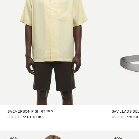
15972
SAEMERSON P SHIRT
SAVILLADS BE
850.00
510.00 DKK
450.00
180.0
-
60
%
-
60
%