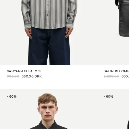
15707
SARYAN J SHIRT
SALINUS COM
900.00
360.00 DKK
2 200.00
880
-
60
%
-
60
%