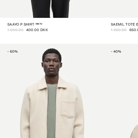
15970
SAAYO P SHIRT
SAEMIL TOTE 
1 000.00
400.00 DKK
1 300.00
650.
-
60
%
-
40
%