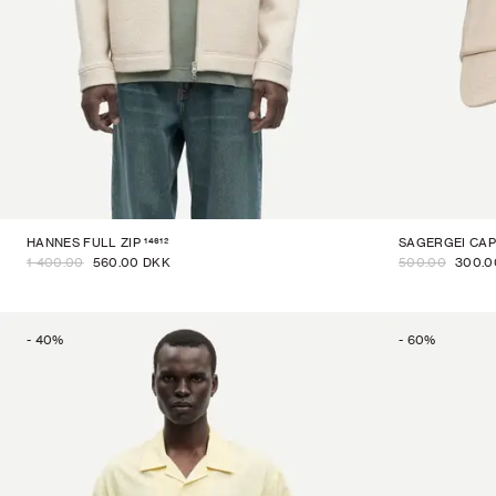
14612
HANNES FULL ZIP
SAGERGEI CAP
1 400.00
560.00 DKK
500.00
300.0
-
40
%
-
60
%