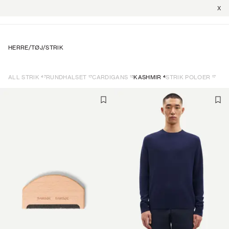
X
HERRE
/
TØJ
/
STRIK
47
17
15
4
17
ALL STRIK
RUNDHALSET
CARDIGANS
KASHMIR
STRIK POLOER