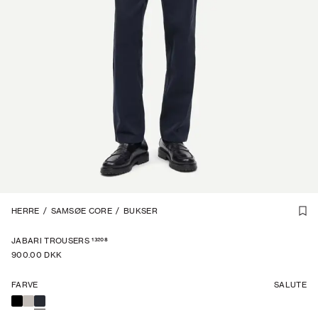
1
HERRE
/
6
/
SAMSØE CORE
/
BUKSER
13208
JABARI TROUSERS
900.00 DKK
FARVE
SALUTE