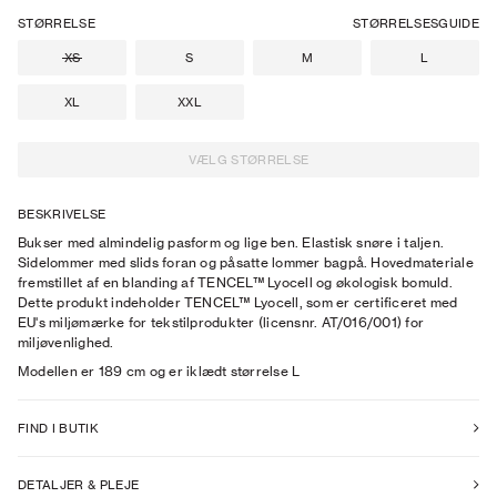
STØRRELSE
STØRRELSESGUIDE
XS
S
M
L
XL
XXL
VÆLG STØRRELSE
BESKRIVELSE
Bukser med almindelig pasform og lige ben. Elastisk snøre i taljen.
Sidelommer med slids foran og påsatte lommer bagpå. Hovedmateriale
fremstillet af en blanding af TENCEL™ Lyocell og økologisk bomuld.
Dette produkt indeholder TENCEL™ Lyocell, som er certificeret med
EU's miljømærke for tekstilprodukter (licensnr. AT/016/001) for
miljøvenlighed.
Modellen er
189
cm
og er iklædt størrelse
L
FIND I BUTIK
DETALJER & PLEJE