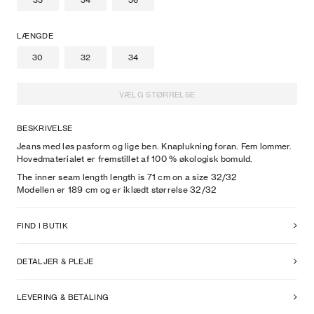
33
34
36
LÆNGDE
30
32
34
VÆLG STØRRELSE
BESKRIVELSE
Jeans med løs pasform og lige ben. Knaplukning foran. Fem lommer.
Hovedmaterialet er fremstillet af 100 % økologisk bomuld.
The inner seam length length is 71 cm on a size 32/32
Modellen er
189
cm
og er iklædt størrelse
32
/32
FIND I BUTIK
DETALJER & PLEJE
LEVERING & BETALING