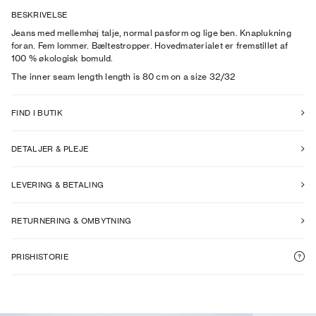
BESKRIVELSE
Jeans med mellemhøj talje, normal pasform og lige ben. Knaplukning
foran. Fem lommer. Bæltestropper. Hovedmaterialet er fremstillet af
100 % økologisk bomuld.
The inner seam length length is 80 cm on a size 32/32
FIND I BUTIK
DETALJER & PLEJE
LEVERING & BETALING
RETURNERING & OMBYTNING
PRISHISTORIE