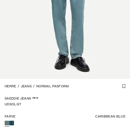
1
HERRE
/
7
/
JEANS
/
NORMAL PASFORM
15618
SAEDDIE JEANS
UDSOLGT
FARVE
CARIBBEAN BLUE